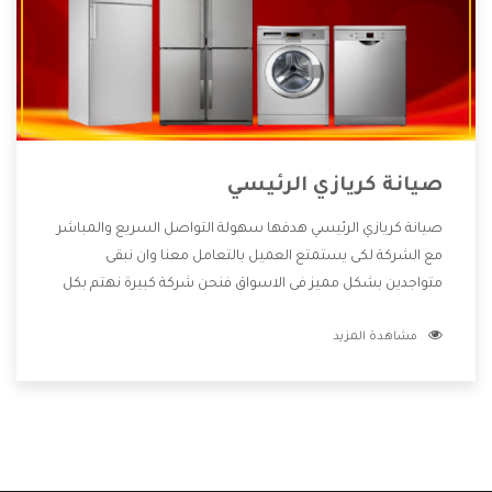
صيانة كريازي الرئيسي
صيانة كريازي الرئيسي هدفها سهولة التواصل السريع والمباشر
مع الشركة لكى يستمتع العميل بالتعامل معنا وان نبقى
متواجدين بشكل مميز فى الاسواق فنحن شركة كبيرة نهتم بكل
التفاصيل المهمة للعميل وان يستمتع بالخدمات التى تنفرد
مشاهدة المزيد
الشركة بها والتى تكون منها خدمة الصيانة التى تكون من أهم
الخدمات التى يرغب بها العميل لأنها تحافظ على كفاءة المنتج
كما أن شركة كريازي تقدم لنا جميع الأجهزة التى نبحث عنها وأقوى
الأسعار التى تكون مناسبة لكثير من العملاء