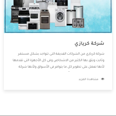
شركة كريازي
شركة كريازي من الشركات القديمة التى تتواجد بشكل مستمر
وثابت ويثق بها الكثير من الاشخاص وفى كل الأجهزة التى تقدمها
لأنها تعمل على تطوير كل ما يتوافر فى الأسواق ولأنها شركة
معروفة تهتم جدا بتوفير أفضل خدمات ما بعد البيع مع المنتجات
مشاهدة المزيد
وتقدم للعملاء أقوى العروض والخصومات التى تسهل على
المستهلك الاستمتاع بشراء جميع ما نقدمه لكم معنا هتجد كل
ما هو جديد وأفضل