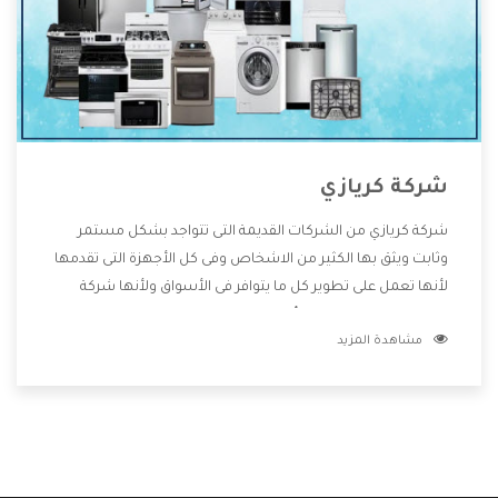
شركة كريازي
شركة كريازي من الشركات القديمة التى تتواجد بشكل مستمر
وثابت ويثق بها الكثير من الاشخاص وفى كل الأجهزة التى تقدمها
لأنها تعمل على تطوير كل ما يتوافر فى الأسواق ولأنها شركة
معروفة تهتم جدا بتوفير أفضل خدمات ما بعد البيع مع المنتجات
مشاهدة المزيد
وتقدم للعملاء أقوى العروض والخصومات التى تسهل على
المستهلك الاستمتاع بشراء جميع ما نقدمه لكم معنا هتجد كل
ما هو جديد وأفضل