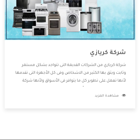
شركة كريازي
شركة كريازي من الشركات القديمة التى تتواجد بشكل مستمر
وثابت ويثق بها الكثير من الاشخاص وفى كل الأجهزة التى تقدمها
لأنها تعمل على تطوير كل ما يتوافر فى الأسواق ولأنها شركة
معروفة تهتم جدا بتوفير أفضل خدمات ما بعد البيع مع المنتجات
مشاهدة المزيد
وتقدم للعملاء أقوى العروض والخصومات التى تسهل على
المستهلك الاستمتاع بشراء جميع ما نقدمه لكم معنا هتجد كل
ما هو جديد وأفضل