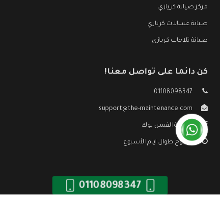
مركز صيانة كريازي
صيانة غسالات كريازي
صيانة ثلاجات كريازي
كن دائما على تواصل معنا!
01108098347
support@the-maintenance.com
صفحة الفيس بوك
مفتوح طوال ايام الأسبوع
01108098347
جميع الحقوق محفوظه ©
صيانة كريازي