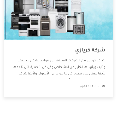
شركة كريازي
شركة كريازي من الشركات القديمة التى تتواجد بشكل مستمر
وثابت ويثق بها الكثير من الاشخاص وفى كل الأجهزة التى تقدمها
لأنها تعمل على تطوير كل ما يتوافر فى الأسواق ولأنها شركة
معروفة تهتم جدا بتوفير أفضل خدمات ما بعد البيع مع المنتجات
مشاهدة المزيد
وتقدم للعملاء أقوى العروض والخصومات التى تسهل على
المستهلك الاستمتاع بشراء جميع ما نقدمه لكم معنا هتجد كل
ما هو جديد وأفضل