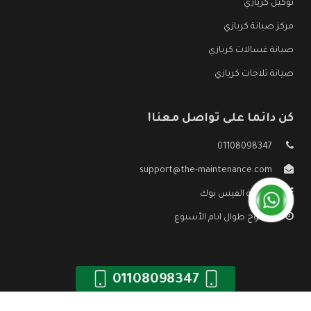
توكيل كريازي
مركز صيانة كريازي
صيانة غسالات كريازي
صيانة ثلاجات كريازي
كن دائما على تواصل معنا!
01108098347
support@the-maintenance.com
صفحة الفيس بوك
مفتوح طوال ايام الأسبوع
01108098347