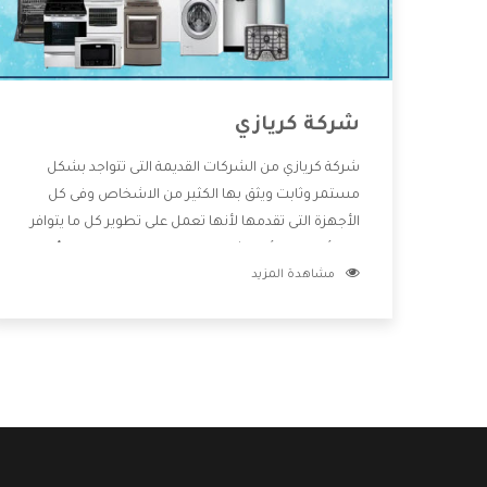
شركة كريازي
شركة كريازي من الشركات القديمة التى تتواجد بشكل
مستمر وثابت ويثق بها الكثير من الاشخاص وفى كل
الأجهزة التى تقدمها لأنها تعمل على تطوير كل ما يتوافر
فى الأسواق ولأنها شركة معروفة تهتم جدا بتوفير أفضل
مشاهدة المزيد
خدمات ما بعد البيع مع المنتجات وتقدم للعملاء أقوى
العروض والخصومات التى تسهل على المستهلك
الاستمتاع بشراء جميع ما نقدمه لكم معنا هتجد كل ما
هو جديد وأفضل