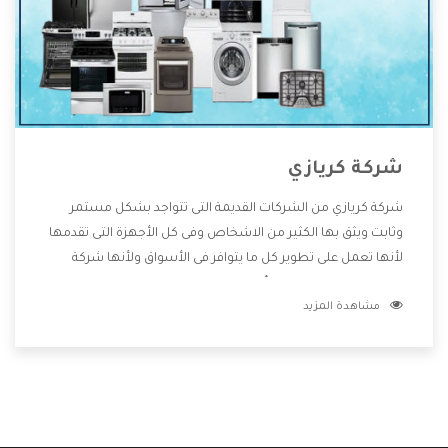
شركة كريازي
شركة كريازي من الشركات القديمة التى تتواجد بشكل مستمر
وثابت ويثق بها الكثير من الاشخاص وفى كل الأجهزة التى تقدمها
لأنها تعمل على تطوير كل ما يتوافر فى الأسواق ولأنها شركة
معروفة تهتم جدا بتوفير أفضل خدمات ما بعد البيع مع المنتجات
مشاهدة المزيد
وتقدم للعملاء أقوى العروض والخصومات التى تسهل على
المستهلك الاستمتاع بشراء جميع ما نقدمه لكم معنا هتجد كل
ما هو جديد وأفضل