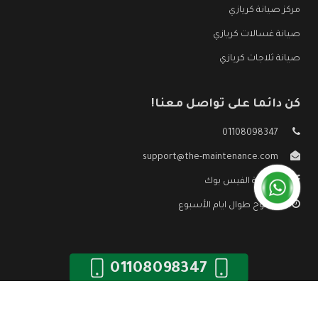
مركز صيانة كريازي
صيانة غسالات كريازي
صيانة ثلاجات كريازي
كن دائما على تواصل معنا!
01108098347
support@the-maintenance.com
صفحة الفيس بوك
مفتوح طوال ايام الأسبوع
01108098347
جميع الحقوق محفوظه ©
صيانة كريازي