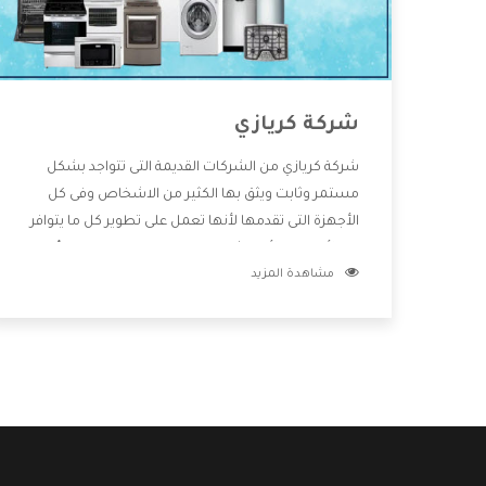
شركة كريازي
شركة كريازي من الشركات القديمة التى تتواجد بشكل
مستمر وثابت ويثق بها الكثير من الاشخاص وفى كل
الأجهزة التى تقدمها لأنها تعمل على تطوير كل ما يتوافر
فى الأسواق ولأنها شركة معروفة تهتم جدا بتوفير أفضل
مشاهدة المزيد
خدمات ما بعد البيع مع المنتجات وتقدم للعملاء أقوى
العروض والخصومات التى تسهل على المستهلك
الاستمتاع بشراء جميع ما نقدمه لكم معنا هتجد كل ما
هو جديد وأفضل