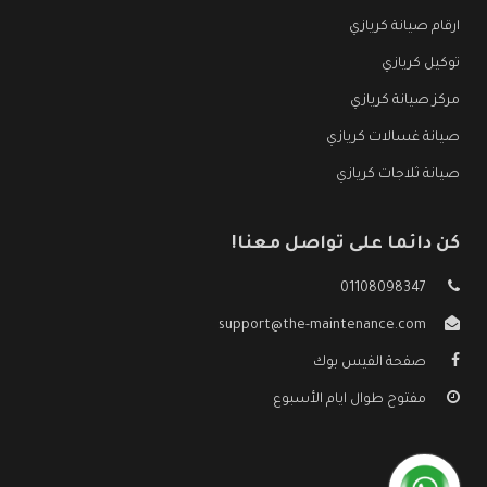
ارقام صيانة كريازي
توكيل كريازي
مركز صيانة كريازي
صيانة غسالات كريازي
صيانة ثلاجات كريازي
كن دائما على تواصل معنا!
01108098347
support@the-maintenance.com
صفحة الفيس بوك
مفتوح طوال ايام الأسبوع