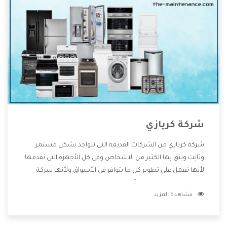
شركة كريازي
شركة كريازي من الشركات القديمة التى تتواجد بشكل مستمر
وثابت ويثق بها الكثير من الاشخاص وفى كل الأجهزة التى تقدمها
لأنها تعمل على تطوير كل ما يتوافر فى الأسواق ولأنها شركة
معروفة تهتم جدا بتوفير أفضل خدمات ما بعد البيع مع المنتجات
مشاهدة المزيد
وتقدم للعملاء أقوى العروض والخصومات التى تسهل على
المستهلك الاستمتاع بشراء جميع ما نقدمه لكم معنا هتجد كل
ما هو جديد وأفضل