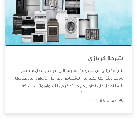
شركة كريازي
شركة كريازي من الشركات القديمة التى تتواجد بشكل مستمر
وثابت ويثق بها الكثير من الاشخاص وفى كل الأجهزة التى تقدمها
لأنها تعمل على تطوير كل ما يتوافر فى الأسواق ولأنها شركة
معروفة تهتم جدا بتوفير أفضل خدمات ما بعد البيع مع المنتجات
مشاهدة المزيد
وتقدم للعملاء أقوى العروض والخصومات التى تسهل على
المستهلك الاستمتاع بشراء جميع ما نقدمه لكم معنا هتجد كل
ما هو جديد وأفضل