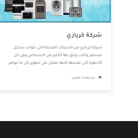
شركة كريازي
شركة كريازي من الشركات القديمة التى تتواجد بشكل
مستمر وثابت ويثق بها الكثير من الاشخاص وفى كل
الأجهزة التى تقدمها لأنها تعمل على تطوير كل ما يتوافر
فى الأسواق ولأنها شركة معروفة تهتم جدا بتوفير أفضل
مشاهدة المزيد
خدمات ما بعد البيع مع المنتجات وتقدم للعملاء أقوى
العروض والخصومات التى تسهل على المستهلك
الاستمتاع بشراء جميع ما نقدمه لكم معنا هتجد كل ما
هو جديد وأفضل