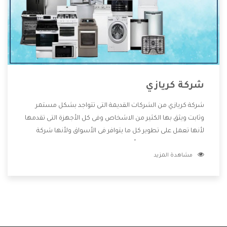
شركة كريازي
شركة كريازي من الشركات القديمة التى تتواجد بشكل مستمر
وثابت ويثق بها الكثير من الاشخاص وفى كل الأجهزة التى تقدمها
لأنها تعمل على تطوير كل ما يتوافر فى الأسواق ولأنها شركة
معروفة تهتم جدا بتوفير أفضل خدمات ما بعد البيع مع المنتجات
مشاهدة المزيد
وتقدم للعملاء أقوى العروض والخصومات التى تسهل على
المستهلك الاستمتاع بشراء جميع ما نقدمه لكم معنا هتجد كل
ما هو جديد وأفضل