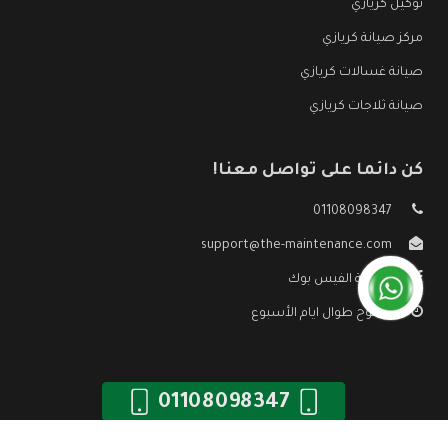
توكيل كريازي
مركز صيانة كريازي
صيانة غسالات كريازي
صيانة ثلاجات كريازي
كن دائما على تواصل معنا!
01108098347
support@the-maintenance.com
صفحة الفيس بوك
مفتوح طوال ايام الأسبوع
01108098347