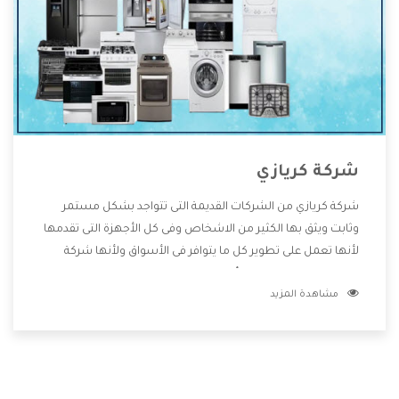
شركة كريازي
شركة كريازي من الشركات القديمة التى تتواجد بشكل مستمر
وثابت ويثق بها الكثير من الاشخاص وفى كل الأجهزة التى تقدمها
لأنها تعمل على تطوير كل ما يتوافر فى الأسواق ولأنها شركة
معروفة تهتم جدا بتوفير أفضل خدمات ما بعد البيع مع المنتجات
مشاهدة المزيد
وتقدم للعملاء أقوى العروض والخصومات التى تسهل على
المستهلك الاستمتاع بشراء جميع ما نقدمه لكم معنا هتجد كل
ما هو جديد وأفضل