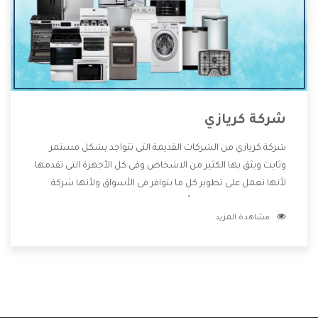
شركة كريازي
شركة كريازي من الشركات القديمة التى تتواجد بشكل مستمر
وثابت ويثق بها الكثير من الاشخاص وفى كل الأجهزة التى تقدمها
لأنها تعمل على تطوير كل ما يتوافر فى الأسواق ولأنها شركة
معروفة تهتم جدا بتوفير أفضل خدمات ما بعد البيع مع المنتجات
مشاهدة المزيد
وتقدم للعملاء أقوى العروض والخصومات التى تسهل على
المستهلك الاستمتاع بشراء جميع ما نقدمه لكم معنا هتجد كل
ما هو جديد وأفضل