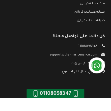
مركز صيانة كريازي
صيانة غسالات كريازي
صيانة ثلاجات كريازي
كن دائما على تواصل معنا!
01108098347
support@the-maintenance.com
صفحة الفيس بوك
مفتوح طوال ايام الأسبوع
01108098347
جميع الحقوق محفوظه ©
صيانة كريازي