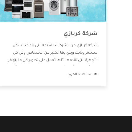
شركة كريازي
شركة كريازي من الشركات القديمة التى تتواجد بشكل
مستمر وثابت ويثق بها الكثير من الاشخاص وفى كل
الأجهزة التى تقدمها لأنها تعمل على تطوير كل ما يتوافر
فى الأسواق ولأنها شركة معروفة تهتم جدا بتوفير أفضل
مشاهدة المزيد
خدمات ما بعد البيع مع المنتجات وتقدم للعملاء أقوى
العروض والخصومات التى تسهل على المستهلك
الاستمتاع بشراء جميع ما نقدمه لكم معنا هتجد كل ما
هو جديد وأفضل