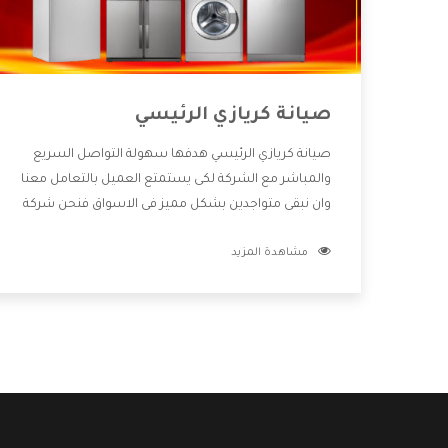
صيانة كريازي الرئيسي
صيانة كريازي الرئيسي هدفها سهولة التواصل السريع
والمباشر مع الشركة لكى يستمتع العميل بالتعامل معنا
وان نبقى متواجدين بشكل مميز فى الاسواق فنحن شركة
كبيرة نهتم بكل التفاصيل المهمة للعميل وان يستمتع
مشاهدة المزيد
بالخدمات التى تنفرد الشركة بها والتى تكون منها خدمة
الصيانة التى تكون من أهم الخدمات التى يرغب بها
العميل لأنها تحافظ على كفاءة المنتج كما أن شركة
كريازي تقدم لنا جميع الأجهزة التى نبحث عنها وأقوى
الأسعار التى تكون مناسبة لكثير من العملاء