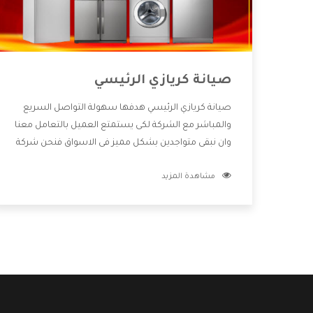
صيانة كريازي الرئيسي
صيانة كريازي الرئيسي هدفها سهولة التواصل السريع
والمباشر مع الشركة لكى يستمتع العميل بالتعامل معنا
وان نبقى متواجدين بشكل مميز فى الاسواق فنحن شركة
كبيرة نهتم بكل التفاصيل المهمة للعميل وان يستمتع
مشاهدة المزيد
بالخدمات التى تنفرد الشركة بها والتى تكون منها خدمة
الصيانة التى تكون من أهم الخدمات التى يرغب بها
العميل لأنها تحافظ على كفاءة المنتج كما أن شركة
كريازي تقدم لنا جميع الأجهزة التى نبحث عنها وأقوى
الأسعار التى تكون مناسبة لكثير من العملاء