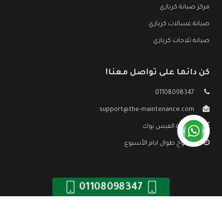
مركز صيانة كريازي
صيانة غسالات كريازي
صيانة ثلاجات كريازي
كن دائما على تواصل معنا!
01108098347
support@the-maintenance.com
صفحة الفيس بوك
مفتوح طوال ايام الأسبوع
01108098347
جميع الحقوق محفوظه ©
صيانة كريازي