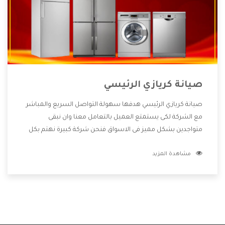
صيانة كريازي الرئيسي
صيانة كريازي الرئيسي هدفها سهولة التواصل السريع والمباشر
مع الشركة لكى يستمتع العميل بالتعامل معنا وان نبقى
متواجدين بشكل مميز فى الاسواق فنحن شركة كبيرة نهتم بكل
التفاصيل المهمة للعميل وان يستمتع بالخدمات التى تنفرد
مشاهدة المزيد
الشركة بها والتى تكون منها خدمة الصيانة التى تكون من أهم
الخدمات التى يرغب بها العميل لأنها تحافظ على كفاءة المنتج
كما أن شركة كريازي تقدم لنا جميع الأجهزة التى نبحث عنها وأقوى
الأسعار التى تكون مناسبة لكثير من العملاء