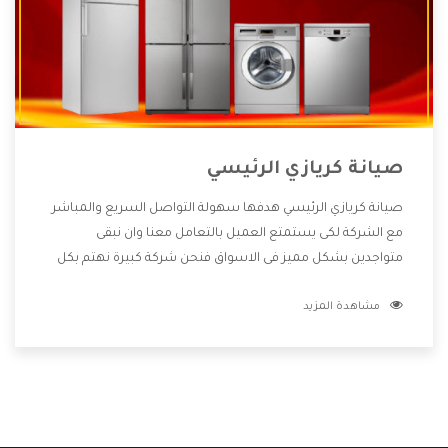
صيانة كريازي الرئيسي
صيانة كريازي الرئيسي هدفها سهولة التواصل السريع والمباشر
مع الشركة لكى يستمتع العميل بالتعامل معنا وان نبقى
متواجدين بشكل مميز فى الاسواق فنحن شركة كبيرة نهتم بكل
التفاصيل المهمة للعميل وان يستمتع بالخدمات التى تنفرد
مشاهدة المزيد
الشركة بها والتى تكون منها خدمة الصيانة التى تكون من أهم
الخدمات التى يرغب بها العميل لأنها تحافظ على كفاءة المنتج
كما أن شركة كريازي تقدم لنا جميع الأجهزة التى نبحث عنها وأقوى
الأسعار التى تكون مناسبة لكثير من العملاء