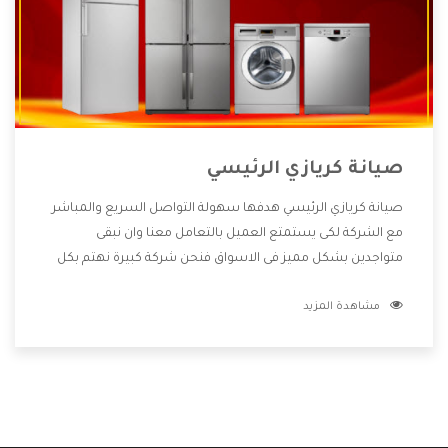
صيانة كريازي الرئيسي
صيانة كريازي الرئيسي هدفها سهولة التواصل السريع والمباشر
مع الشركة لكى يستمتع العميل بالتعامل معنا وان نبقى
متواجدين بشكل مميز فى الاسواق فنحن شركة كبيرة نهتم بكل
التفاصيل المهمة للعميل وان يستمتع بالخدمات التى تنفرد
مشاهدة المزيد
الشركة بها والتى تكون منها خدمة الصيانة التى تكون من أهم
الخدمات التى يرغب بها العميل لأنها تحافظ على كفاءة المنتج
كما أن شركة كريازي تقدم لنا جميع الأجهزة التى نبحث عنها وأقوى
الأسعار التى تكون مناسبة لكثير من العملاء