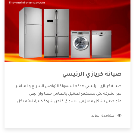
صيانة كريازي الرئيسي
صيانة كريازي الرئيسي هدفها سهولة التواصل السريع والمباشر
مع الشركة لكى يستمتع العميل بالتعامل معنا وان نبقى
متواجدين بشكل مميز فى الاسواق فنحن شركة كبيرة نهتم بكل
التفاصيل المهمة للعميل وان يستمتع بالخدمات التى تنفرد
مشاهدة المزيد
الشركة بها والتى تكون منها خدمة الصيانة التى تكون من أهم
الخدمات التى يرغب بها العميل لأنها تحافظ على كفاءة المنتج
كما أن شركة كريازي تقدم لنا جميع الأجهزة التى نبحث عنها وأقوى