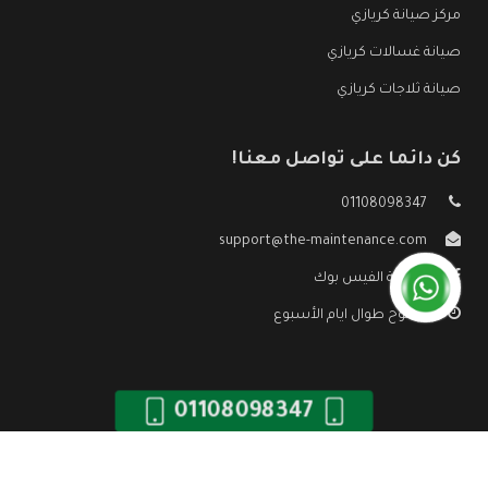
مركز صيانة كريازي
صيانة غسالات كريازي
صيانة ثلاجات كريازي
كن دائما على تواصل معنا!
01108098347
support@the-maintenance.com
صفحة الفيس بوك
مفتوح طوال ايام الأسبوع
01108098347
جميع الحقوق محفوظه ©
صيانة كريازي