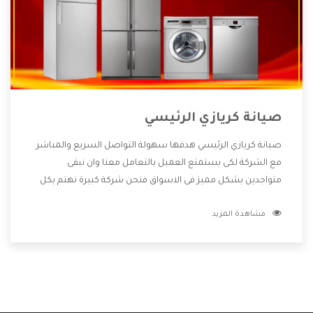
صيانة كريازي الرئيسي
صيانة كريازي الرئيسي هدفها سهولة التواصل السريع والمباشر
مع الشركة لكى يستمتع العميل بالتعامل معنا وان نبقى
متواجدين بشكل مميز فى الاسواق فنحن شركة كبيرة نهتم بكل
التفاصيل المهمة للعميل وان يستمتع بالخدمات التى تنفرد
مشاهدة المزيد
الشركة بها والتى تكون منها خدمة الصيانة التى تكون من أهم
الخدمات التى يرغب بها العميل لأنها تحافظ على كفاءة المنتج
كما أن شركة كريازي تقدم لنا جميع الأجهزة التى نبحث عنها وأقوى
الأسعار التى تكون مناسبة لكثير من العملاء