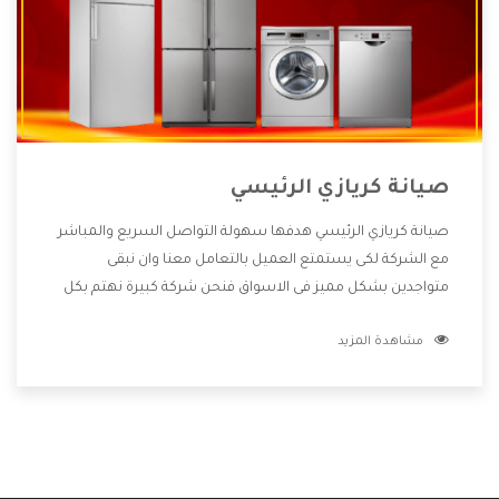
صيانة كريازي الرئيسي
صيانة كريازي الرئيسي هدفها سهولة التواصل السريع والمباشر
مع الشركة لكى يستمتع العميل بالتعامل معنا وان نبقى
متواجدين بشكل مميز فى الاسواق فنحن شركة كبيرة نهتم بكل
التفاصيل المهمة للعميل وان يستمتع بالخدمات التى تنفرد
مشاهدة المزيد
الشركة بها والتى تكون منها خدمة الصيانة التى تكون من أهم
الخدمات التى يرغب بها العميل لأنها تحافظ على كفاءة المنتج
كما أن شركة كريازي تقدم لنا جميع الأجهزة التى نبحث عنها وأقوى
الأسعار التى تكون مناسبة لكثير من العملاء