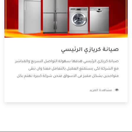
صيانة كريازي الرئيسي
صيانة كريازي الرئيسي هدفها سهولة التواصل السريع والمباشر
مع الشركة لكى يستمتع العميل بالتعامل معنا وان نبقى
متواجدين بشكل مميز فى الاسواق فنحن شركة كبيرة نهتم بكل
التفاصيل المهمة للعميل وان يستمتع بالخدمات التى تنفرد
مشاهدة المزيد
الشركة بها والتى تكون منها خدمة الصيانة التى تكون من أهم
الخدمات التى يرغب بها العميل لأنها تحافظ على كفاءة المنتج
كما أن شركة كريازي تقدم لنا جميع الأجهزة التى نبحث عنها وأقوى
الأسعار التى تكون مناسبة لكثير من العملاء