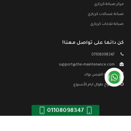
مركز صيانة كريازي
صيانة غسالات كريازي
صيانة ثلاجات كريازي
كن دائما على تواصل معنا!
01108098347
support@the-maintenance.com
صفحة الفيس بوك
مفتوح طوال ايام الأسبوع
01108098347
جميع الحقوق محفوظه ©
صيانة كريازي