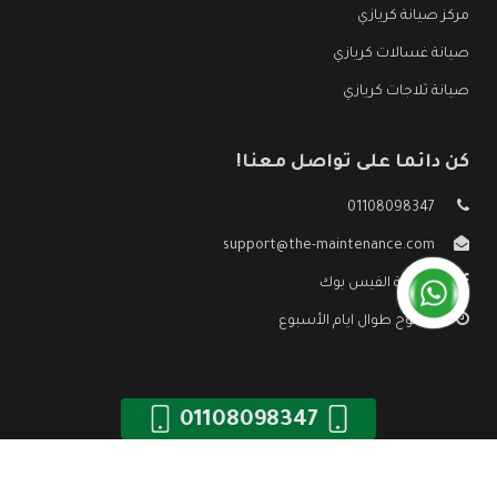
مركز صيانة كريازي
صيانة غسالات كريازي
صيانة ثلاجات كريازي
كن دائما على تواصل معنا!
01108098347
support@the-maintenance.com
صفحة الفيس بوك
مفتوح طوال ايام الأسبوع
01108098347
جميع الحقوق محفوظه ©
صيانة كريازي