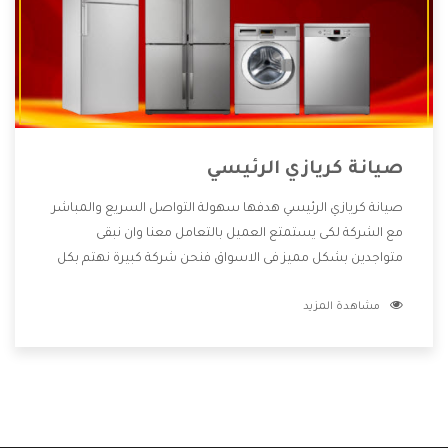
صيانة كريازي الرئيسي
صيانة كريازي الرئيسي هدفها سهولة التواصل السريع والمباشر
مع الشركة لكى يستمتع العميل بالتعامل معنا وان نبقى
متواجدين بشكل مميز فى الاسواق فنحن شركة كبيرة نهتم بكل
التفاصيل المهمة للعميل وان يستمتع بالخدمات التى تنفرد
مشاهدة المزيد
الشركة بها والتى تكون منها خدمة الصيانة التى تكون من أهم
الخدمات التى يرغب بها العميل لأنها تحافظ على كفاءة المنتج
كما أن شركة كريازي تقدم لنا جميع الأجهزة التى نبحث عنها وأقوى
الأسعار التى تكون مناسبة لكثير من العملاء