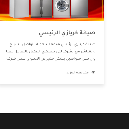
صيانة كريازي الرئيسي
صيانة كريازي الرئيسي هدفها سهولة التواصل السريع
والمباشر مع الشركة لكى يستمتع العميل بالتعامل معنا
وان نبقى متواجدين بشكل مميز فى الاسواق فنحن شركة
كبيرة نهتم بكل التفاصيل المهمة للعميل وان يستمتع
مشاهدة المزيد
بالخدمات التى تنفرد الشركة بها والتى تكون منها خدمة
الصيانة التى تكون من أهم الخدمات التى يرغب بها
العميل لأنها تحافظ على كفاءة المنتج كما أن شركة
كريازي تقدم لنا جميع الأجهزة التى نبحث عنها وأقوى
الأسعار التى تكون مناسبة لكثير من العملاء