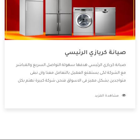
صيانة كريازي الرئيسي
صيانة كريازي الرئيسي هدفها سهولة التواصل السريع والمباشر
مع الشركة لكى يستمتع العميل بالتعامل معنا وان نبقى
متواجدين بشكل مميز فى الاسواق فنحن شركة كبيرة نهتم بكل
التفاصيل المهمة للعميل وان يستمتع بالخدمات التى تنفرد
مشاهدة المزيد
الشركة بها والتى تكون منها خدمة الصيانة التى تكون من أهم
الخدمات التى يرغب بها العميل لأنها تحافظ على كفاءة المنتج
كما أن شركة كريازي تقدم لنا جميع الأجهزة التى نبحث عنها وأقوى
الأسعار التى تكون مناسبة لكثير من العملاء