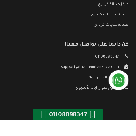
مركز صيانة كريازي
صيانة غسالات كريازي
صيانة ثلاجات كريازي
كن دائما على تواصل معنا!
01108098347
support@the-maintenance.com
صفحة الفيس بوك
مفتوح طوال ايام الأسبوع
01108098347
جميع الحقوق محفوظه ©
صيانة كريازي