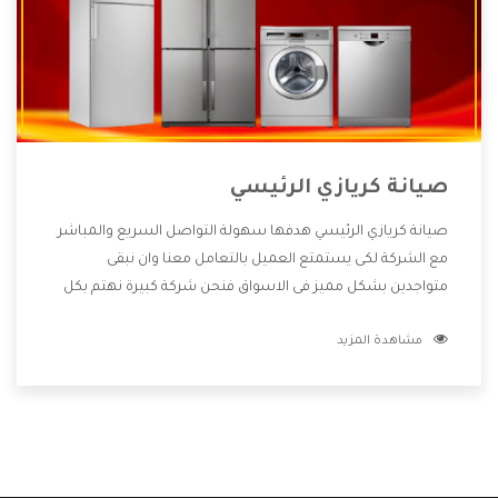
صيانة كريازي الرئيسي
صيانة كريازي الرئيسي هدفها سهولة التواصل السريع والمباشر
مع الشركة لكى يستمتع العميل بالتعامل معنا وان نبقى
متواجدين بشكل مميز فى الاسواق فنحن شركة كبيرة نهتم بكل
التفاصيل المهمة للعميل وان يستمتع بالخدمات التى تنفرد
مشاهدة المزيد
الشركة بها والتى تكون منها خدمة الصيانة التى تكون من أهم
الخدمات التى يرغب بها العميل لأنها تحافظ على كفاءة المنتج
كما أن شركة كريازي تقدم لنا جميع الأجهزة التى نبحث عنها وأقوى
الأسعار التى تكون مناسبة لكثير من العملاء