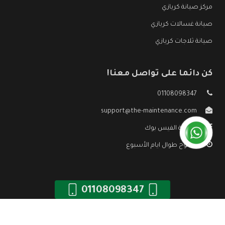
مركز صيانة كريازي
صيانة غسالات كريازي
صيانة ثلاجات كريازي
كن دائما على تواصل معنا!
01108098347
support@the-maintenance.com
صفحة الفيس بوك
مفتوح طوال ايام الأسبوع
01108098347
جميع الحقوق محفوظه ©
صيانة كريازي