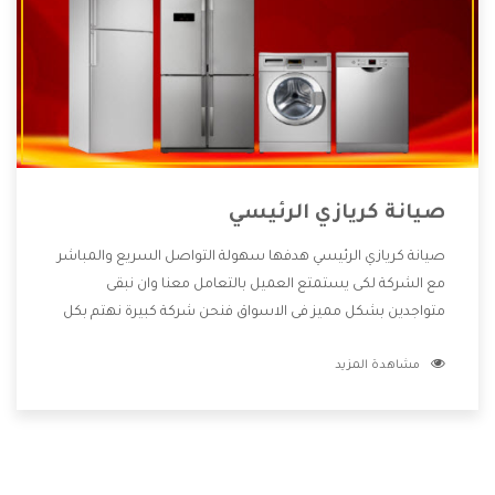
صيانة كريازي الرئيسي
صيانة كريازي الرئيسي هدفها سهولة التواصل السريع والمباشر
مع الشركة لكى يستمتع العميل بالتعامل معنا وان نبقى
متواجدين بشكل مميز فى الاسواق فنحن شركة كبيرة نهتم بكل
التفاصيل المهمة للعميل وان يستمتع بالخدمات التى تنفرد
مشاهدة المزيد
الشركة بها والتى تكون منها خدمة الصيانة التى تكون من أهم
الخدمات التى يرغب بها العميل لأنها تحافظ على كفاءة المنتج
كما أن شركة كريازي تقدم لنا جميع الأجهزة التى نبحث عنها وأقوى
الأسعار التى تكون مناسبة لكثير من العملاء