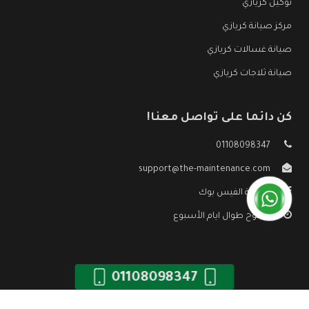
توكيل كريازي
مركز صيانة كريازي
صيانة غسالات كريازي
صيانة ثلاجات كريازي
كن دائما على تواصل معنا!
01108098347
support@the-maintenance.com
صفحة الفيس بوك
مفتوح طوال ايام الأسبوع
01108098347