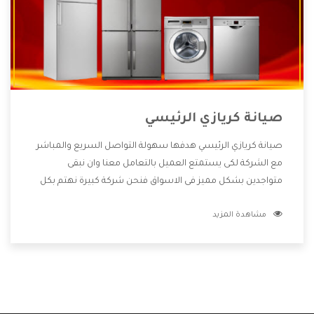
صيانة كريازي الرئيسي
صيانة كريازي الرئيسي هدفها سهولة التواصل السريع والمباشر
مع الشركة لكى يستمتع العميل بالتعامل معنا وان نبقى
متواجدين بشكل مميز فى الاسواق فنحن شركة كبيرة نهتم بكل
التفاصيل المهمة للعميل وان يستمتع بالخدمات التى تنفرد
مشاهدة المزيد
الشركة بها والتى تكون منها خدمة الصيانة التى تكون من أهم
الخدمات التى يرغب بها العميل لأنها تحافظ على كفاءة المنتج
كما أن شركة كريازي تقدم لنا جميع الأجهزة التى نبحث عنها وأقوى
الأسعار التى تكون مناسبة لكثير من العملاء