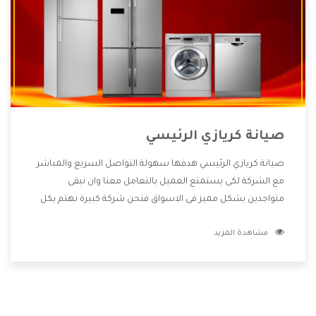
صيانة كريازي الرئيسي
صيانة كريازي الرئيسي هدفها سهولة التواصل السريع والمباشر
مع الشركة لكى يستمتع العميل بالتعامل معنا وان نبقى
متواجدين بشكل مميز فى الاسواق فنحن شركة كبيرة نهتم بكل
التفاصيل المهمة للعميل وان يستمتع بالخدمات التى تنفرد
مشاهدة المزيد
الشركة بها والتى تكون منها خدمة الصيانة التى تكون من أهم
الخدمات التى يرغب بها العميل لأنها تحافظ على كفاءة المنتج
كما أن شركة كريازي تقدم لنا جميع الأجهزة التى نبحث عنها وأقوى
الأسعار التى تكون مناسبة لكثير من العملاء