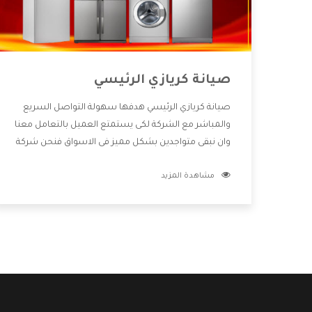
صيانة كريازي الرئيسي
صيانة كريازي الرئيسي هدفها سهولة التواصل السريع
والمباشر مع الشركة لكى يستمتع العميل بالتعامل معنا
وان نبقى متواجدين بشكل مميز فى الاسواق فنحن شركة
كبيرة نهتم بكل التفاصيل المهمة للعميل وان يستمتع
مشاهدة المزيد
بالخدمات التى تنفرد الشركة بها والتى تكون منها خدمة
الصيانة التى تكون من أهم الخدمات التى يرغب بها
العميل لأنها تحافظ على كفاءة المنتج كما أن شركة
كريازي تقدم لنا جميع الأجهزة التى نبحث عنها وأقوى
الأسعار التى تكون مناسبة لكثير من العملاء