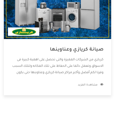
صيانة كريازي وعناوينها
كريازي من الشركات المميزة والتى تحصل على اهمية كبيرة فى
الاسواق وتعمل دائما على الحفاظ على تلك المكانه ولتلك السبب
وفرنا لكم أفضل وأكبر مراكز صيانة كريازي وعناوينها حتى يكون
قريب من كل العملاء ويستطيع القيام بتصليح جميع المنتجات
مشاهدة المزيد
دون اى ازعاج كما أننا نهتم بكل ما يحتاجه المستهلك لكى نحافظ
على ثقتهم بنا ،وهتستمتع بأقوى العروض والخدمات ما بعد البيع
التى ترضى العميل