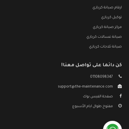
ارقام صيانة كريازي
توكيل كريازي
مركز صيانة كريازي
صيانة غسالات كريازي
صيانة ثلاجات كريازي
كن دائما على تواصل معنا!
01108098347
support@the-maintenance.com
صفحة الفيس بوك
مفتوح طوال ايام الأسبوع