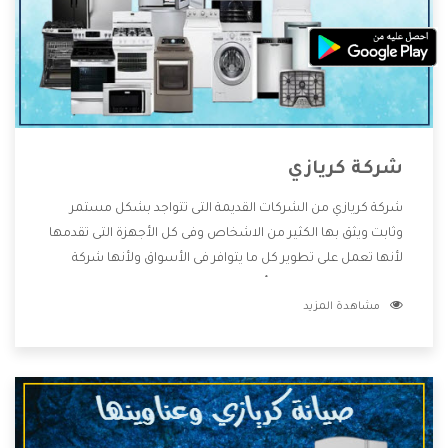
شركة كريازي
شركة كريازي من الشركات القديمة التى تتواجد بشكل مستمر
وثابت ويثق بها الكثير من الاشخاص وفى كل الأجهزة التى تقدمها
لأنها تعمل على تطوير كل ما يتوافر فى الأسواق ولأنها شركة
معروفة تهتم جدا بتوفير أفضل خدمات ما بعد البيع مع المنتجات
مشاهدة المزيد
وتقدم للعملاء أقوى العروض والخصومات التى تسهل على
المستهلك الاستمتاع بشراء جميع ما نقدمه لكم معنا هتجد كل
ما هو جديد وأفضل