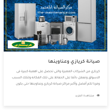
صيانة كريازي وعناوينها
كريازي من الشركات المميزة والتى تحصل على اهمية كبيرة فى
الاسواق وتعمل دائما على الحفاظ على تلك المكانه ولتلك السبب
وفرنا لكم أفضل وأكبر مراكز صيانة كريازي وعناوينها حتى يكون
قريب من كل العملاء ويستطيع القيام بتصليح جميع المنتجات
مشاهدة المزيد
دون اى ازعاج كما أننا نهتم بكل ما يحتاجه المستهلك لكى نحافظ
على ثقتهم بنا ،وهتستمتع بأقوى العروض والخدمات ما بعد البيع
التى ترضى العميل