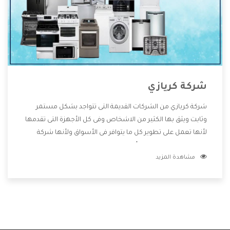
شركة كريازي
شركة كريازي من الشركات القديمة التى تتواجد بشكل مستمر
وثابت ويثق بها الكثير من الاشخاص وفى كل الأجهزة التى تقدمها
لأنها تعمل على تطوير كل ما يتوافر فى الأسواق ولأنها شركة
معروفة تهتم جدا بتوفير أفضل خدمات ما بعد البيع مع المنتجات
مشاهدة المزيد
وتقدم للعملاء أقوى العروض والخصومات التى تسهل على
المستهلك الاستمتاع بشراء جميع ما نقدمه لكم معنا هتجد كل
ما هو جديد وأفضل