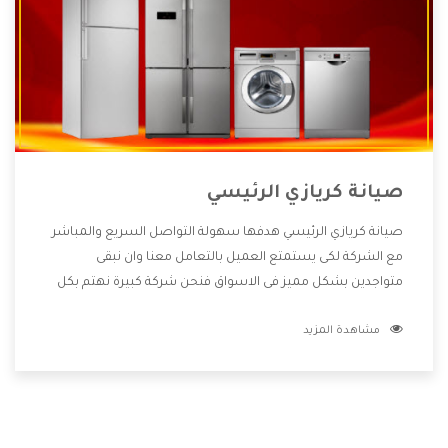
صيانة كريازي الرئيسي
صيانة كريازي الرئيسي هدفها سهولة التواصل السريع والمباشر
مع الشركة لكى يستمتع العميل بالتعامل معنا وان نبقى
متواجدين بشكل مميز فى الاسواق فنحن شركة كبيرة نهتم بكل
التفاصيل المهمة للعميل وان يستمتع بالخدمات التى تنفرد
مشاهدة المزيد
الشركة بها والتى تكون منها خدمة الصيانة التى تكون من أهم
الخدمات التى يرغب بها العميل لأنها تحافظ على كفاءة المنتج
كما أن شركة كريازي تقدم لنا جميع الأجهزة التى نبحث عنها وأقوى
الأسعار التى تكون مناسبة لكثير من العملاء