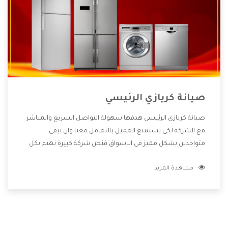
صيانة كريازي الرئيسي
صيانة كريازي الرئيسي هدفها سهولة التواصل السريع والمباشر
مع الشركة لكى يستمتع العميل بالتعامل معنا وان نبقى
متواجدين بشكل مميز فى الاسواق فنحن شركة كبيرة نهتم بكل
التفاصيل المهمة للعميل وان يستمتع بالخدمات التى تنفرد
مشاهدة المزيد
الشركة بها والتى تكون منها خدمة الصيانة التى تكون من أهم
الخدمات التى يرغب بها العميل لأنها تحافظ على كفاءة المنتج
كما أن شركة كريازي تقدم لنا جميع الأجهزة التى نبحث عنها وأقوى
الأسعار التى تكون مناسبة لكثير من العملاء