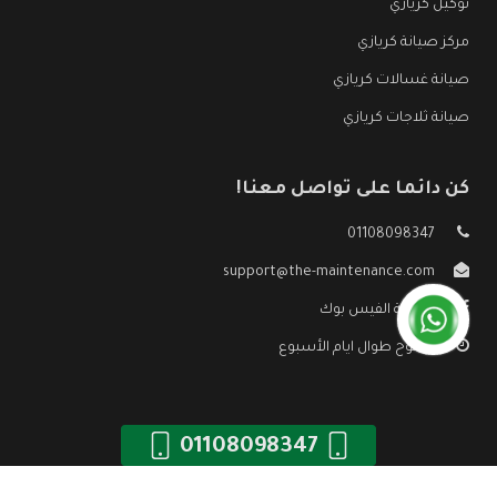
توكيل كريازي
مركز صيانة كريازي
صيانة غسالات كريازي
صيانة ثلاجات كريازي
كن دائما على تواصل معنا!
01108098347
support@the-maintenance.com
صفحة الفيس بوك
مفتوح طوال ايام الأسبوع
01108098347