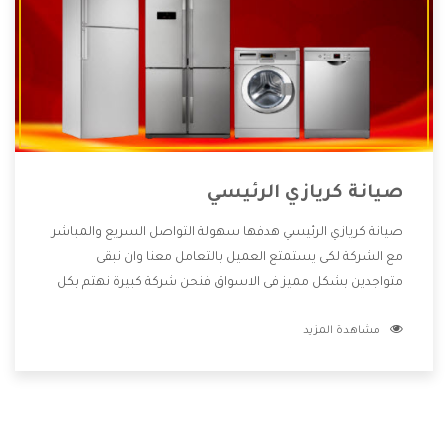
صيانة كريازي الرئيسي
صيانة كريازي الرئيسي هدفها سهولة التواصل السريع والمباشر
مع الشركة لكى يستمتع العميل بالتعامل معنا وان نبقى
متواجدين بشكل مميز فى الاسواق فنحن شركة كبيرة نهتم بكل
التفاصيل المهمة للعميل وان يستمتع بالخدمات التى تنفرد
مشاهدة المزيد
الشركة بها والتى تكون منها خدمة الصيانة التى تكون من أهم
الخدمات التى يرغب بها العميل لأنها تحافظ على كفاءة المنتج
كما أن شركة كريازي تقدم لنا جميع الأجهزة التى نبحث عنها وأقوى
الأسعار التى تكون مناسبة لكثير من العملاء