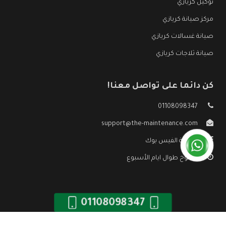
توكيل كريازي
مركز صيانة كريازي
صيانة غسالات كريازي
صيانة ثلاجات كريازي
كن دائما على تواصل معنا!
01108098347
support@the-maintenance.com
صفحة الفيس بوك
مفتوح طوال ايام الأسبوع
01108098347