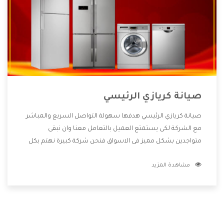
صيانة كريازي الرئيسي
صيانة كريازي الرئيسي هدفها سهولة التواصل السريع والمباشر
مع الشركة لكى يستمتع العميل بالتعامل معنا وان نبقى
متواجدين بشكل مميز فى الاسواق فنحن شركة كبيرة نهتم بكل
التفاصيل المهمة للعميل وان يستمتع بالخدمات التى تنفرد
مشاهدة المزيد
الشركة بها والتى تكون منها خدمة الصيانة التى تكون من أهم
الخدمات التى يرغب بها العميل لأنها تحافظ على كفاءة المنتج
كما أن شركة كريازي تقدم لنا جميع الأجهزة التى نبحث عنها وأقوى
الأسعار التى تكون مناسبة لكثير من العملاء