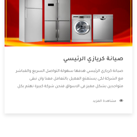
صيانة كريازي الرئيسي
صيانة كريازي الرئيسي هدفها سهولة التواصل السريع والمباشر
مع الشركة لكى يستمتع العميل بالتعامل معنا وان نبقى
متواجدين بشكل مميز فى الاسواق فنحن شركة كبيرة نهتم بكل
التفاصيل المهمة للعميل وان يستمتع بالخدمات التى تنفرد
مشاهدة المزيد
الشركة بها والتى تكون منها خدمة الصيانة التى تكون من أهم
الخدمات التى يرغب بها العميل لأنها تحافظ على كفاءة المنتج
كما أن شركة كريازي تقدم لنا جميع الأجهزة التى نبحث عنها وأقوى
الأسعار التى تكون مناسبة لكثير من العملاء