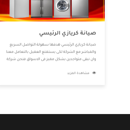
صيانة كريازي الرئيسي
صيانة كريازي الرئيسي هدفها سهولة التواصل السريع
والمباشر مع الشركة لكى يستمتع العميل بالتعامل معنا
وان نبقى متواجدين بشكل مميز فى الاسواق فنحن شركة
كبيرة نهتم بكل التفاصيل المهمة للعميل وان يستمتع
مشاهدة المزيد
بالخدمات التى تنفرد الشركة بها والتى تكون منها خدمة
الصيانة التى تكون من أهم الخدمات التى يرغب بها
العميل لأنها تحافظ على كفاءة المنتج كما أن شركة
كريازي تقدم لنا جميع الأجهزة التى نبحث عنها وأقوى
الأسعار التى تكون مناسبة لكثير من العملاء