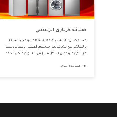
صيانة كريازي الرئيسي
صيانة كريازي الرئيسي هدفها سهولة التواصل السريع
والمباشر مع الشركة لكى يستمتع العميل بالتعامل معنا
وان نبقى متواجدين بشكل مميز فى الاسواق فنحن شركة
كبيرة نهتم بكل التفاصيل المهمة للعميل وان يستمتع
مشاهدة المزيد
بالخدمات التى تنفرد الشركة بها والتى تكون منها خدمة
الصيانة التى تكون من أهم الخدمات التى يرغب بها
العميل لأنها تحافظ على كفاءة المنتج كما أن شركة
كريازي تقدم لنا جميع الأجهزة التى نبحث عنها وأقوى
الأسعار التى تكون مناسبة لكثير من العملاء