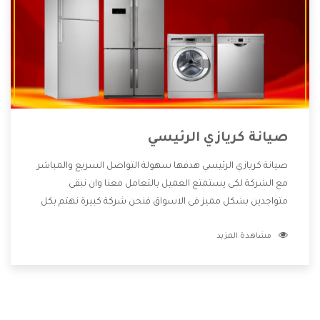
صيانة كريازي الرئيسي
صيانة كريازي الرئيسي هدفها سهولة التواصل السريع والمباشر
مع الشركة لكى يستمتع العميل بالتعامل معنا وان نبقى
متواجدين بشكل مميز فى الاسواق فنحن شركة كبيرة نهتم بكل
التفاصيل المهمة للعميل وان يستمتع بالخدمات التى تنفرد
مشاهدة المزيد
الشركة بها والتى تكون منها خدمة الصيانة التى تكون من أهم
الخدمات التى يرغب بها العميل لأنها تحافظ على كفاءة المنتج
كما أن شركة كريازي تقدم لنا جميع الأجهزة التى نبحث عنها وأقوى
الأسعار التى تكون مناسبة لكثير من العملاء