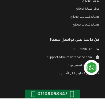
توكيل كريازي
مركز صيانة كريازي
صيانة غسالات كريازي
صيانة ثلاجات كريازي
كن دائما على تواصل معنا!
01108098347
support@the-maintenance.com
صفحة الفيس بوك
مفتوح طوال ايام الأسبوع
01108098347