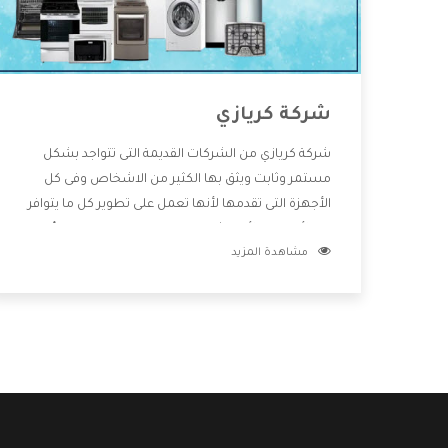
شركة كريازي
شركة كريازي من الشركات القديمة التى تتواجد بشكل
مستمر وثابت ويثق بها الكثير من الاشخاص وفى كل
الأجهزة التى تقدمها لأنها تعمل على تطوير كل ما يتوافر
فى الأسواق ولأنها شركة معروفة تهتم جدا بتوفير أفضل
مشاهدة المزيد
خدمات ما بعد البيع مع المنتجات وتقدم للعملاء أقوى
العروض والخصومات التى تسهل على المستهلك
الاستمتاع بشراء جميع ما نقدمه لكم معنا هتجد كل ما
هو جديد وأفضل