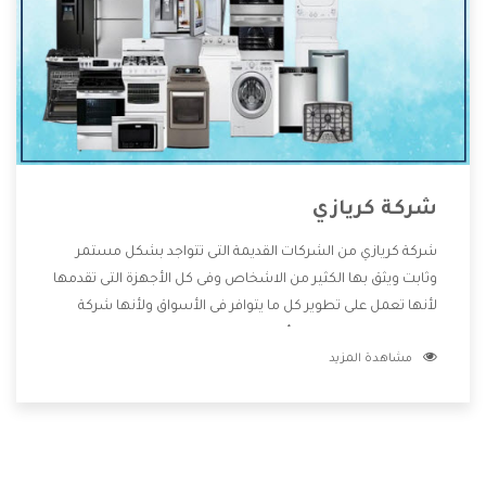
شركة كريازي
شركة كريازي من الشركات القديمة التى تتواجد بشكل مستمر
وثابت ويثق بها الكثير من الاشخاص وفى كل الأجهزة التى تقدمها
لأنها تعمل على تطوير كل ما يتوافر فى الأسواق ولأنها شركة
معروفة تهتم جدا بتوفير أفضل خدمات ما بعد البيع مع المنتجات
مشاهدة المزيد
وتقدم للعملاء أقوى العروض والخصومات التى تسهل على
المستهلك الاستمتاع بشراء جميع ما نقدمه لكم معنا هتجد كل
ما هو جديد وأفضل