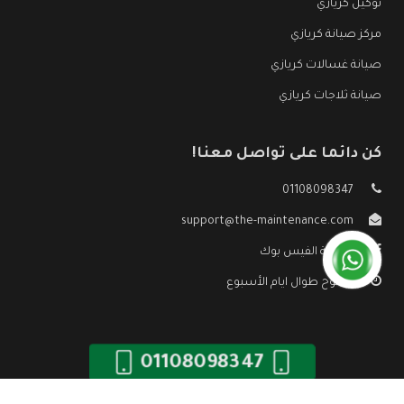
توكيل كريازي
مركز صيانة كريازي
صيانة غسالات كريازي
صيانة ثلاجات كريازي
كن دائما على تواصل معنا!
01108098347
support@the-maintenance.com
صفحة الفيس بوك
مفتوح طوال ايام الأسبوع
01108098347