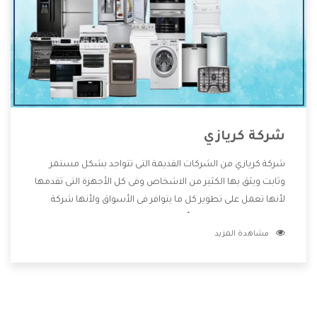
شركة كريازي
شركة كريازي من الشركات القديمة التى تتواجد بشكل مستمر
وثابت ويثق بها الكثير من الاشخاص وفى كل الأجهزة التى تقدمها
لأنها تعمل على تطوير كل ما يتوافر فى الأسواق ولأنها شركة
معروفة تهتم جدا بتوفير أفضل خدمات ما بعد البيع مع المنتجات
مشاهدة المزيد
وتقدم للعملاء أقوى العروض والخصومات التى تسهل على
المستهلك الاستمتاع بشراء جميع ما نقدمه لكم معنا هتجد كل
ما هو جديد وأفضل