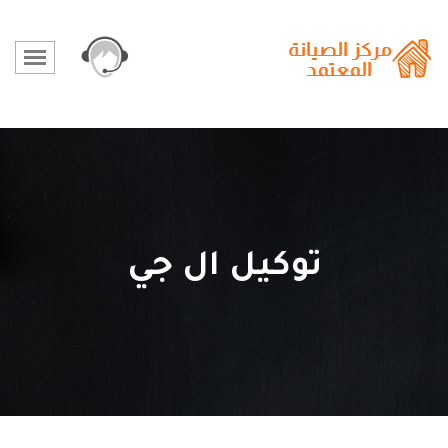
توكيل ال جي