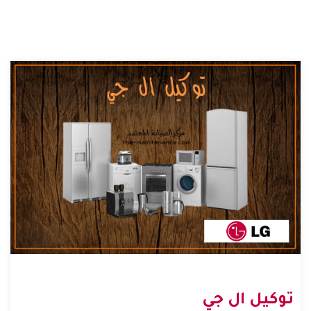
توكيل ال جي