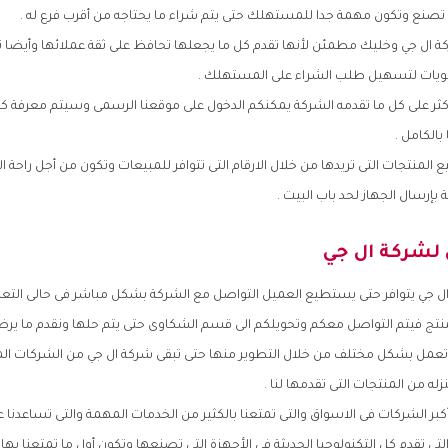
ى تصنع وتكون مهمة جدا للمستهلك حتى يتم شراء ما يحتاجه من أقرب فرع له .
كة ال جي وخليك مطمئن لأنها تقدم كل ما يجعلها تحافظ على ثقة عملائها وأيضا ت
يات لتسهيل طلب الشراء على المستهلك .
ر على كل ما تقدمه الشركة يمكنكم الدخول على موقعنا الرسمى وسيتم معرفة كل
بالكامل .
 المنتجات التى تريدها من خلال الارقام التى تتوافر للمبيعات وتكون من أجل راحة
بإرسال الجهاز لحد باب البيت .
لشركة ال جي
ل جي يتوافر حتى يستطيع العميل التواصل مع الشركة بشكل مباشر فى حالى الت
نتج فيتم التواصل معكم وتحويلكم الى قسم الشكاوى حتى يتم حلها ونقدم ما ير
ا تعمل بشكل مختلف من خلال التطوير منها حتى تبقى شركة ال جي من الشركات ال
ه من المنتجات التى تقدمها لنا .
بر الشركات فى الاسواق والتى تمتعنا بالكثير من الخدمات المهمة والتى تساعدنا 
لتى تقدم كل التكنولوجيا الحديثة فى الأجهزة التى تصنعها وتكون أول ما تمتعنا بها