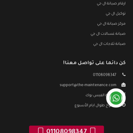
ارقام صيانة ال جي
توكيل ال جي
مركز صيانة ال جي
صيانة غسالات ال جي
صيانة ثلاجات ال جي
كن دائما على تواصل معنا!
01108098347
support@the-maintenance.com
صفحة الفيس بوك
مفتوح طوال ايام الأسبوع
01108098347