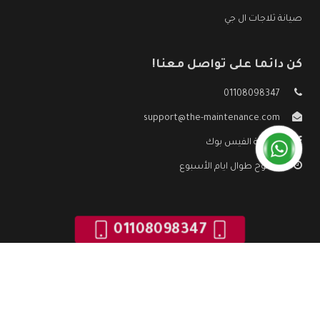
صيانة ثلاجات ال جي
كن دائما على تواصل معنا!
01108098347
support@the-maintenance.com
صفحة الفيس بوك
مفتوح طوال ايام الأسبوع
01108098347
جميع الحقوق محفوظه ©
صيانة ال جي