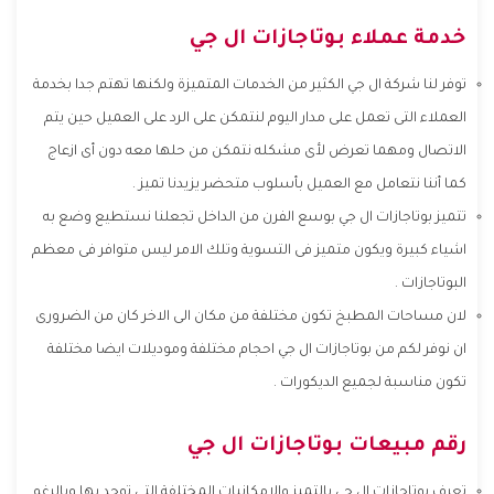
خدمة عملاء بوتاجازات ال جي
توفر لنا شركة ال جي الكثير من الخدمات المتميزة ولكنها تهتم جدا بخدمة
العملاء التى تعمل على مدار اليوم لنتمكن على الرد على العميل حين يتم
الاتصال ومهما تعرض لأى مشكله نتمكن من حلها معه دون أى ازعاج
كما أننا نتعامل مع العميل بأسلوب متحضر يزيدنا تميز .
تتميز بوتاجازات ال جي بوسع الفرن من الداخل تجعلنا نستطيع وضع به
اشياء كبيرة ويكون متميز فى التسوية وتلك الامر ليس متوافر فى معظم
البوتاجازات .
لان مساحات المطبخ تكون مختلفة من مكان الى الاخر كان من الضرورى
ان نوفر لكم من بوتاجازات ال جي احجام مختلفة وموديلات ايضا مختلفة
تكون مناسبة لجميع الديكورات .
رقم مبيعات بوتاجازات ال جي
تعرف بوتاجازات ال جي بالتميز والإمكانيات المختلفة التى توجد بها وبالرغم