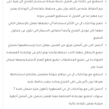
استمتع من خلالنا على افضل خدمة صيانة تستخدم للمنتج كل فترة حتى
يتم الحفاظ عليه من التلف وان يبقى محتفظ بكفاءته لأن البوتاجاز يعتبر
جزء مهم جدا فى المنزل لا نستطيع العيش بدونه .
تتميز بوتاجازات ال جي الأكثر استخداما أن جميعها تعمل بالإشعال الذاتي
مهما كان موديل المنتج وأيضا انخفاض الاسعار التى تكون فى متناول
الجميع .
أحصل الان على أفضل فريق من الفنيين يعمل لدينا ويستطيعوا تصليح
جميع الاعطال مهما كانت حجمها وأيضا نوفر لكم فى توكيلاتنا المعتمدة
المتواجدة فى جميع المحافظات جميع قطع الغيار الاصلية ومعها ضمان
لمدة عام .
استمع مع بوتاجازات ال جي بنظام شواية منفصل يمكنكم استخدامها
بفردها دون تأثير على باقى المنتج وبكده بنقدر نحافظ عليه .
أحصل الان مع بوتاجازات ال جي المتطورة بأطول فترة ضمان لمدة 7
سنوات لجميع موديلاته المختلفة معنا هتقدر تحصل على أفضل أجهزة
منزلية تعمل بكفاءة عالية .