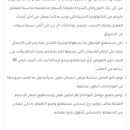
من كل تلك اامور ولكن الشركة تمتعنا بأسعار منخفضة مناسبة للعميل
بالرغم من التكنولوجيا الحديثة التى توجد به لأننا نعمل من أجل أرضاء
العميل ولتلك السبب تحصل بوتاجازات ال جي على أعلى نسبة مبيعات
فى الاسواق .
لكى نستطيع الوصول لنا بسهولة وشراء المنتج يمكنكم الان الاتصال
علينا على ارقام المبيعات التى نقدمها لكم يمكنكم شراء الجهاز وأنت فى
البيت دون التعرض لإى مشكلة وسيتم ارساله لحد باب البيت خلال 48
ساعة من الطلب .
نوفر لكم افضل شاشة عرض ديجيتال تكون شركتنا اول ما قامت بتزويدها
فى البوتاجازات لتكون مختلفة .
توفير جميع حوامل البوتاجاز زهر ليكون ثقيل ويستطيع تحمل الاحجام
الثقيلة بجانب توفير درج تسخين نستطيع وضع الطعام به لكى يتمكن
من الاحتفاظ بالتسخين لأطول فترة ممكنه .